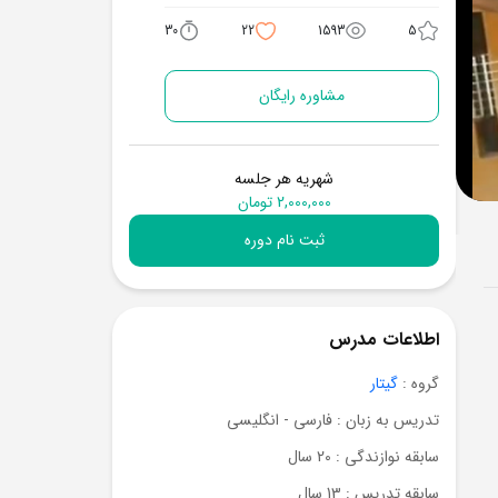
30
22
1593
5
مشاوره رایگان
شهریه هر جلسه
2,000,000 تومان
ثبت نام دوره
اطلاعات مدرس
گروه :
گیتار
تدریس به زبان : فارسی - انگلیسی
سابقه نوازندگی : 20 سال
سابقه تدریس : 13 سال