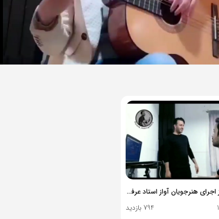
بخشی از اجرای هنرجویان آواز استاد عرفان ادیب
794 بازدید