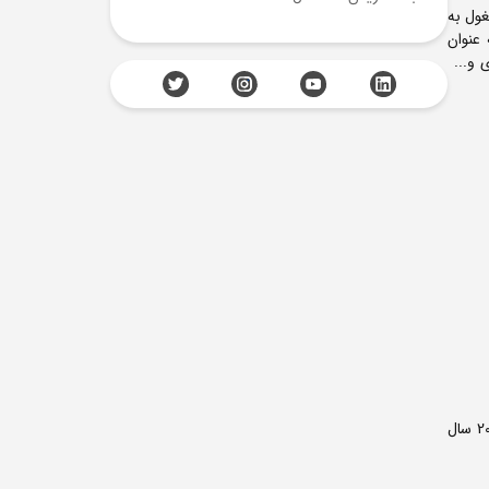
قی مشغول به
عنوان
ی و...
می‌دهند. ضمنا ایشان 13 سال سابقه تدریس گیتار و 20 سال