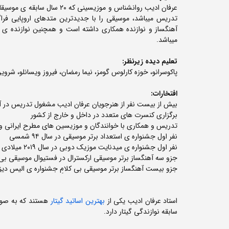
تدریس میباشد، موسیقی را با جدیدترین متدهای اروپایی فرا
آهنگساز و نوازنده همکاری داشته است و همچنین نوازنده ی بسی
میباشد.
تعلیم دیده زیرنظر:
پاکوسرانو، خوزه کارلوس گومز، نیما رمضان، فیروز ویسانلو، ش
افتخارات:
بیش از بیست نفر از هنرجویان عرفان ادیب مشغول تدریس در 
برگزاری کنسرت های متعدد در داخل و خارج از کشور
تدریس و همکاری با خوانندگان و موزیسین های مطرح ایرانی و
نفر اول جشنواره ی استعداد برتر موسیقی در سال ۹۴ شمسی
نفر اول جشنواره ی میدنایت موزیک دوبی در سال ۲٠۱۹ میلادی
جزو سه آهنگساز برتر موسیقی ارکسترال در فستیوال موسیقی بی کل
جزو بیست آهنگساز برتر موسیقی بی کلامِ جشنواره ی الیس دیزرت اس
استاد عرفان ادیب یکی از
بهترین اساتید گیتار
هستند که به صور
سابقه نوازندگی گیتار دارد.