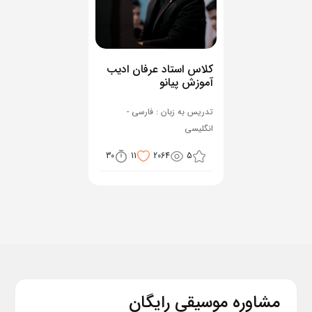
کلاس استاد عرفان ادیب
آموزش پیانو
تدریس به زبان : فارسی -
انگلیسی
30
11
2064
5
مشاوره موسیقی رایگان