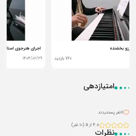
اجرای هنرجوی استاد آرزو بخشنده
1404/02/29
760 بازدید
امتیازدهی
11
نفر پسندیدند
4.8 از 5 (10 نفر)
نظرات