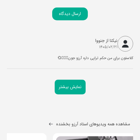
ارسال دیدگاه
نیکتا از جنووا
1405/02/21
کلاستون برای من حکم تراپی داره آرزو جون💆🏻‍♀️💞
نمایش بیشتر
مشاهده همه ویدیوهای استاد آرزو بخشنده