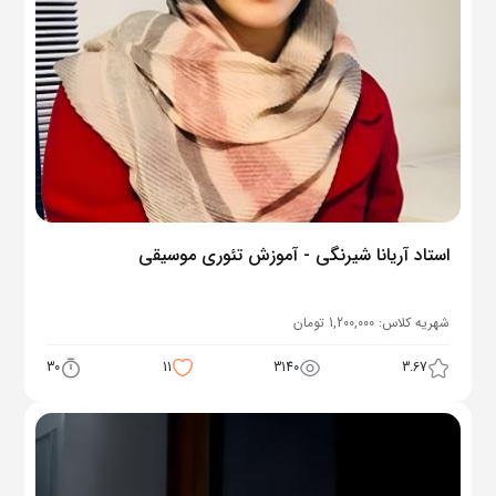
استاد آریانا شیرنگی - آموزش تئوری موسیقی
شهریه کلاس:
1,200,000
تومان
30
11
3140
3.67