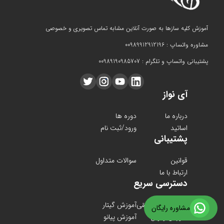
آموزش کلیه سازها به صورت آنلاین مشابه تماس تصویری و خصوصی
مشاوره واتساپ : 00989912912196
پشتیبانی واتساپ و تلگرام : 00989190985707
آی نواز
درباره ما
دوره ها
اساتید
ورود/ثبت نام
پشتیبانی
قوانین
سوالات متداول
ارتباط با ما
دسترسی سریع
دوره های موسیقی
آموزش گیتار
مشاوره رایگان
آموزش ویولن
آموزش پیانو