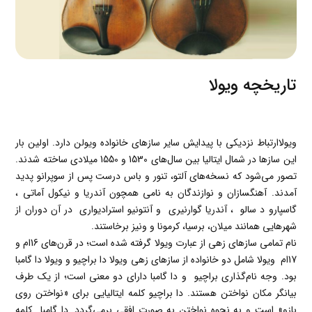
تاریخچه ویولا
ویولاارتباط نزديكي با پيدايش ساير سازهاي خانواده ويولن دارد. اولين بار
اين سازها در شمال ايتاليا بين سال‌هاي 1530 و 1550 میلادی ساخته شدند.
تصور مي‌شود كه نسخه‌هاي آلتو، تنور و باس درست پس از سوپرانو پديد
آمدند. آهنگسازان و نوازندگان به نامي همچون آندريا و نيكول آماتي
،
گاسپارو د سالو
، آندريا گوارنيري
و آنتونيو استراديواري
در آن دوران از
شهرهايي همانند ميلان، برسيا، كرمونا و ونيز برخاستند
.
نام تمامي سازهاي زهي از عبارت ويولا گرفته شده است؛ در قرن‌هاي 16ام و
17ام ويولا شامل دو خانواده از سازهاي زهي ويولا دا براچيو
و ويولا دا گامبا
بود. وجه نام‌گذاري براچيو
و دا گامبا
داراي دو معني است؛ از يك طرف
بيانگر مكان نواختن هستند. دا براچيو
كلمه ايتاليايي براي «نواختن روي
بازو» است و به نحوه نواختن به صورت افقي برمي‌گردد. دا گامبا
كلمه