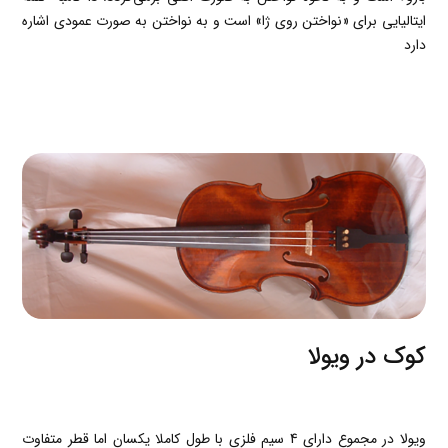
ايتاليايي براي «نواختن روي ژا» است و به نواختن به صورت عمودي اشاره
دارد
کوک در ویولا
ویولا در مجموع دارای 4 سیم فلزی با طول کاملا یکسان اما قطر متفاوت