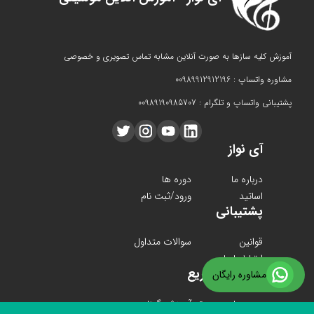
آموزش کلیه سازها به صورت آنلاین مشابه تماس تصویری و خصوصی
مشاوره واتساپ : 00989912912196
پشتیبانی واتساپ و تلگرام : 00989190985707
آی نواز
درباره ما
دوره ها
اساتید
ورود/ثبت نام
پشتیبانی
قوانین
سوالات متداول
ارتباط با ما
دسترسی سریع
مشاوره رایگان
دوره های موسیقی
آموزش گیتار