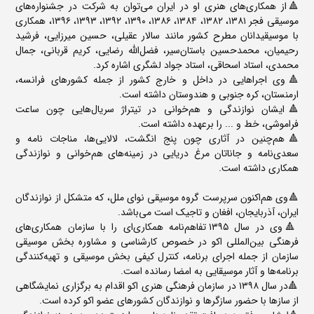
🔺از همکاری‌های هنری او در ایران می‌توان به شرکت در جشنواره‌های
موسیقی فجر ۱۳۸۱، ۱۳۸۲، ۱۳۸۴، ۱۳۸۶، ۱۳۹۰، ۱۳۹۲، ۱۳۹۳، ۱۳۹۶، همکاری
با موسیقیدانان مطرح کشور مانند سالار عقیلی، حسین میرزایی، فرشید
رحیمیان، محمدحسین باستان‌سیر، فضل‌الله رضایی، کریم قربانی، جمال
محمدی، استاد اسحاقی، استاد جواد لشگری اشاره کرد.
🔺وی اجراهایی در داخل و خارج کشور از جمله کشورهای فرانسه،
ارمنستان، کره جنوبی و هندوستان داشته است.
🔺ایشان نوازندگی و هم‌خوانی در تیتراژ سریال‌هایی چون ساعت
فراموشی، خط و ... را برعهده داشته است.
🔺هم‌چنین در آثاری چون پنج انگشت، لالایی‌ها، مناجات نامه و
سعدی‌نامه و جاناتان مرغ دریایی در زمینه‌های هم‌خوانی و نوازندگی
همکاری داشته است.
🔺وی هم‌اکنون سرپرست گروه موسیقی نوای ملل، که متشکل از نوازندگان
ایران، آذربایجان، افغان و تاجیک است می‌باشد.
🔺وی در سال ۱۳۹۵ تفاهم‌نامه همکاری‌ای را با سازمان همکاری‌های
فرهنگی بین‌المللی اکو در خصوص کارشناسی و مشاوره بخش موسیقی
سازمان از جمله اجرای برنامه، کنترل کیفی بخش موسیقی و تهیه‌کنندگی
برنامه‌ها و آثار موسیقایی به امضا رسانده است.
🔺در سال
۸
۹
۳
۱ در سازمان فرهنگی هنری اکو اقدام به برگزاری نمایشگاهی
از سازها با حضور سازگرها و نوازندگان کشورهای عضو اکو کرده است.