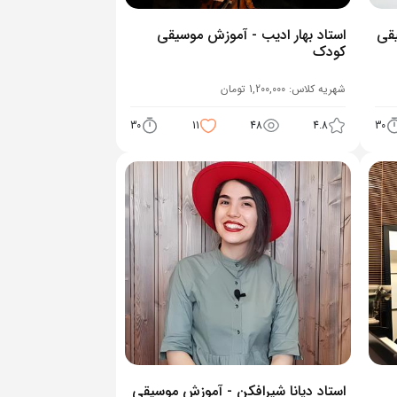
یقی
استاد بهار ادیب - آموزش موسیقی
کودک
شهریه کلاس:
1,200,000
تومان
30
11
48
4.8
30
استاد دیانا شیرافکن - آموزش موسیقی