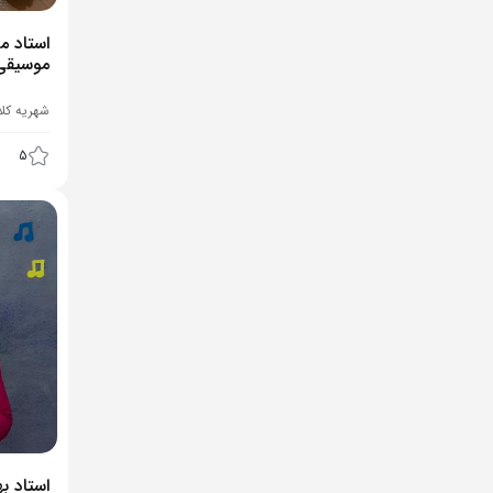
استاد 
موسیقی
شهریه کل
5
استاد ب