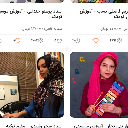
مریم فاضلی نسب - آموزش
استاد پرستو خندانی - آموزش موس
 کودک
کودک
اس:
1,200,000
تومان
شهریه کلاس:
1,200,000
تومان
11
4002
5
30
2
4696
هار بنی نجار - آموزش موسیقی
استاد سحر رشیدی - مقیم ترکیه -