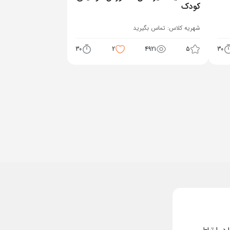
کودک
شهریه کلاس:
تماس بگیرید
30
2
4921
5
30