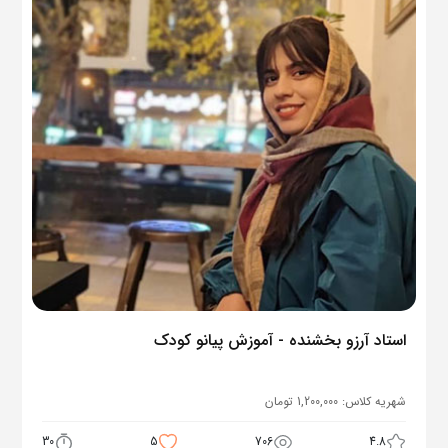
استاد آرزو بخشنده - آموزش پیانو کودک
شهریه کلاس:
1,200,000
تومان
30
5
706
4.8