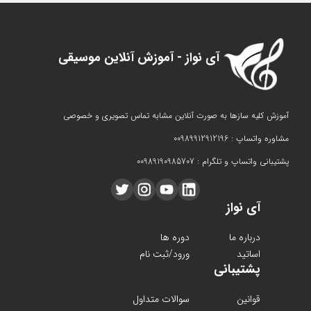
آی نواز - آموزش آنلاین موسیقی
آموزش کلیه سازها به صورت آنلاین مشابه تماس تصویری و خصوصی
مشاوره واتساپ : 00989912912196
پشتیبانی واتساپ و تلگرام : 00989190985707
آی نواز
درباره ما
دوره ها
اساتید
ورود/ثبت نام
پشتیبانی
قوانین
سوالات متداول