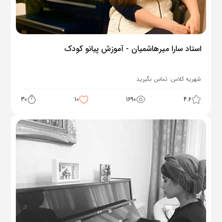
استاد سارا میرهاشمیان - آموزش پیانو کودک
شهریه کلاس:
تماس بگیرید
30
10
1690
4.6