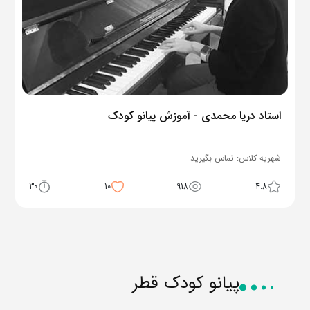
استاد دریا محمدی - آموزش پیانو کودک
شهریه کلاس:
تماس بگیرید
30
10
918
4.8
پیانو کودک قطر