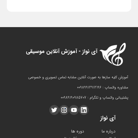
آی نواز - آموزش آنلاین موسیقی
آموزش کلیه سازها به صورت آنلاین مشابه تماس تصویری و خصوصی
مشاوره واتساپ : 00989912912196
پشتیبانی واتساپ و تلگرام : 00989190985707
آی نواز
درباره ما
دوره ها