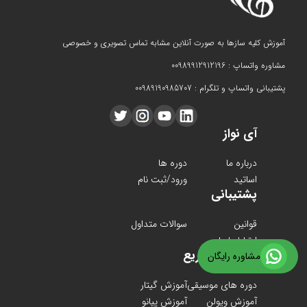
آموزش کلیه سازها به صورت آنلاین مشابه تماس تصویری و خصوصی
مشاوره واتساپ : 00989912912196
پشتیبانی واتساپ و تلگرام : 00989190985707
آی نواز
درباره ما
دوره ها
اساتید
ورود/ثبت نام
پشتیبانی
قوانین
سوالات متداول
ارتباط با ما
دسترسی سریع
مشاوره رایگان
دوره های موسیقی
آموزش گیتار
آموزش ویولن
آموزش پیانو