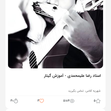
استاد رضا علیمحمدی - آموزش گیتار
شهریه کلاس:
تماس بگیرید
30
3
5184
5