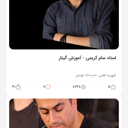
استاد سام کریمی - آموزش گیتار
شهریه کلاس:
1,200,000
تومان
30
11
8748
5