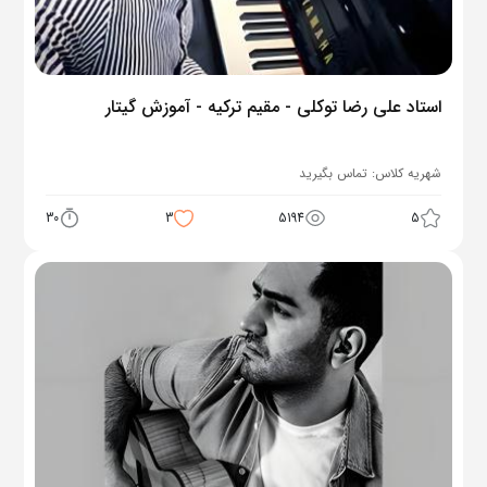
استاد علی رضا توکلی - مقیم ترکیه - آموزش گیتار
شهریه کلاس:
تماس بگیرید
30
3
5194
5