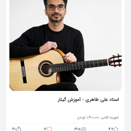
استاد علی طاهری - آموزش گیتار
شهریه کلاس:
1,400,000
تومان
30
12
1308
4.9