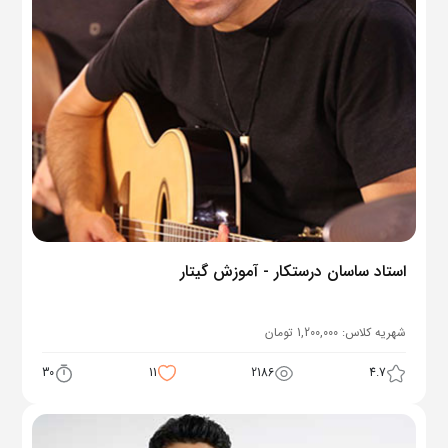
استاد ساسان درستکار - آموزش گیتار
شهریه کلاس:
1,200,000
تومان
30
11
2186
4.7