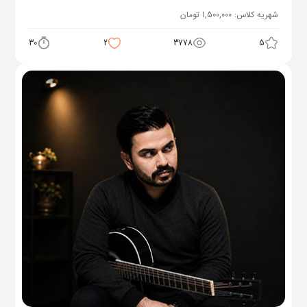
شهریه کلاس:
1,500,000
تومان
30
2
3778
5