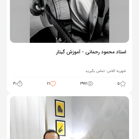
استاد محمود رحمانی - آموزش گیتار
شهریه کلاس:
تماس بگیرید
30
21
3992
5