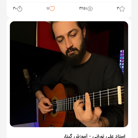
30
11
3251
3
استاد علی تورانی - آموزش گیتار