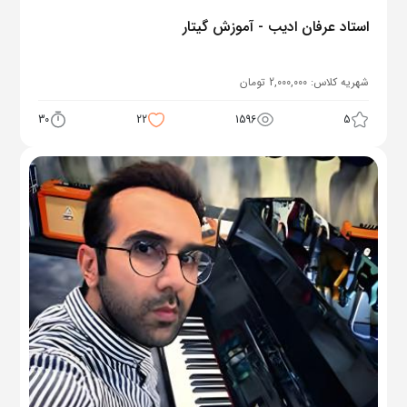
استاد عرفان ادیب - آموزش گیتار
شهریه کلاس:
2,000,000
تومان
30
22
1596
5