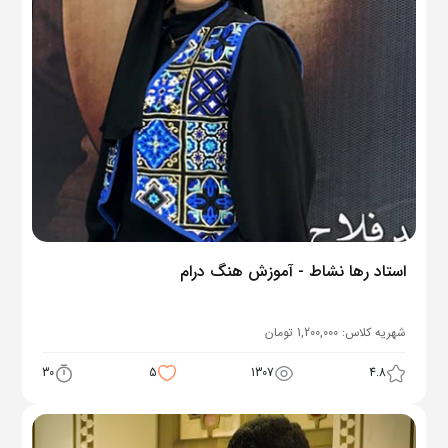
استاد رها نشاط - آموزش هنگ درام
شهریه کلاس:
1,200,000
تومان
30
5
1307
4.8