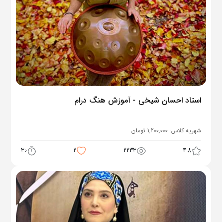
استاد احسان شیخی - آموزش هنگ درام
شهریه کلاس:
1,200,000
تومان
30
2
2233
4.8