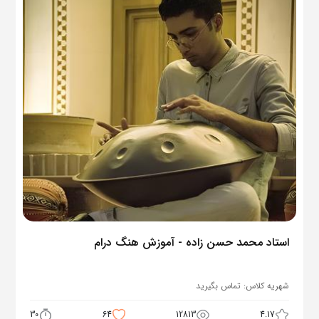
استاد محمد حسن زاده - آموزش هنگ درام
شهریه کلاس:
تماس بگیرید
30
64
12813
4.17