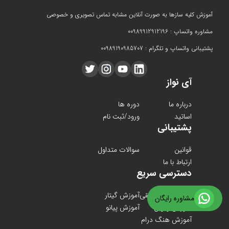
آموزش کلیه سازها به صورت آنلاین مشابه تماس تصویری و خصوصی
مشاوره واتساپ : 00989912912196
پشتیبانی واتساپ و تلگرام : 00989190985707
آی نواز
درباره ما
دوره ها
اساتید
ورود/ثبت نام
پشتیبانی
قوانین
سوالات متداول
ارتباط با ما
دسترسی سریع
دوره های موسیقی
آموزش گیتار
مشاوره رایگان
آموزش ویولن
آموزش پیانو
آموزش هنگ درام