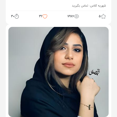
شهریه کلاس:
تماس بگیرید
30
32
7976
5