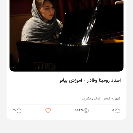
استاد رومینا وفادار - آموزش پیانو
شهریه کلاس:
تماس بگیرید
30
2545
5