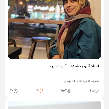
استاد آرزو بخشنده - آموزش پیانو
شهریه کلاس:
1,200,000
تومان
30
11
1502
4.8