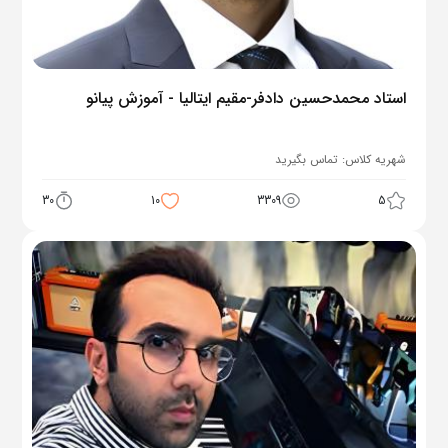
استاد محمدحسین دادفر-مقیم ایتالیا - آموزش پیانو
شهریه کلاس:
تماس بگیرید
30
10
3309
5