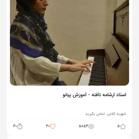
استاد ارشامه تافته - آموزش پیانو
شهریه کلاس:
تماس بگیرید
30
30
5853
5