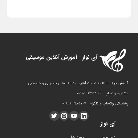
آی نواز - آموزش آنلاین موسیقی
آموزش کلیه سازها به صورت آنلاین مشابه تماس تصویری و خصوصی
مشاوره واتساپ : 00989912912196
پشتیبانی واتساپ و تلگرام : 00989190985707
آی نواز
درباره ما
دوره ها