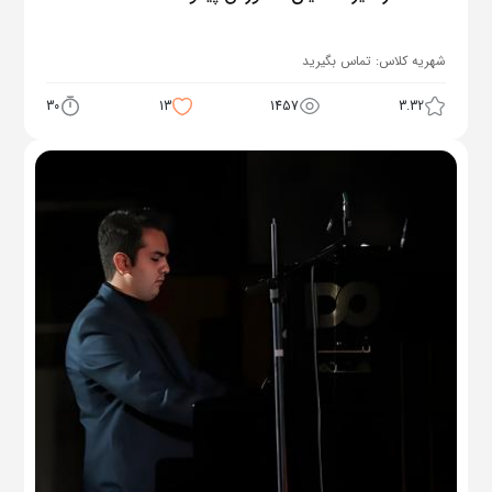
شهریه کلاس:
تماس بگیرید
30
13
1457
3.32