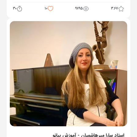
30
10
9795
3.67
استاد سارا میرهاشمیان - آموزش پیانو