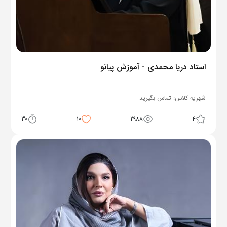
استاد دریا محمدی - آموزش پیانو
شهریه کلاس:
تماس بگیرید
30
10
2988
4