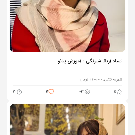
استاد آریانا شیرنگی - آموزش پیانو
شهریه کلاس:
1,200,000
تومان
30
11
2039
5