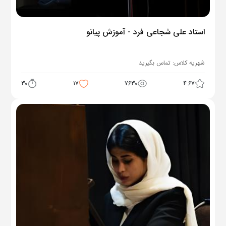
استاد علی شجاعی فرد - آموزش پیانو
شهریه کلاس:
تماس بگیرید
30
17
7630
4.67