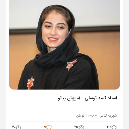
استاد کمند توسلی - آموزش پیانو
شهریه کلاس:
1,200,000
تومان
30
5
996
4.9