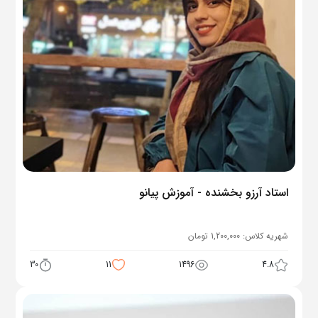
استاد آرزو بخشنده - آموزش پیانو
شهریه کلاس:
1,200,000
تومان
30
11
1496
4.8