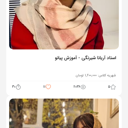
استاد آریانا شیرنگی - آموزش پیانو
شهریه کلاس:
1,200,000
تومان
30
11
2036
5