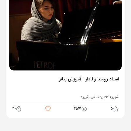
استاد رومینا وفادار - آموزش پیانو
شهریه کلاس:
تماس بگیرید
30
2541
5