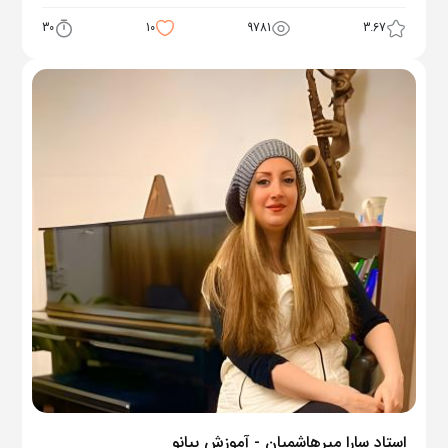
30
10
9781
3.67
استاد سارا میرهاشمیان - آموزش پیانو