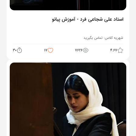
استاد علی شجاعی فرد - آموزش پیانو
شهریه کلاس:
تماس بگیرید
30
17
7626
4.67