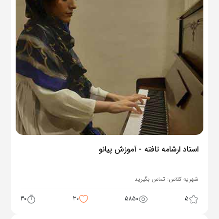
استاد ارشامه تافته - آموزش پیانو
شهریه کلاس:
تماس بگیرید
30
30
5850
5