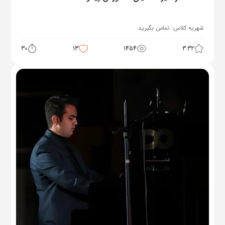
شهریه کلاس:
تماس بگیرید
30
13
1454
3.32