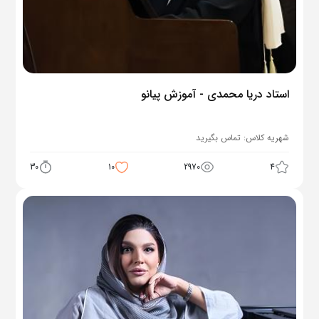
استاد دریا محمدی - آموزش پیانو
شهریه کلاس:
تماس بگیرید
30
10
2970
4