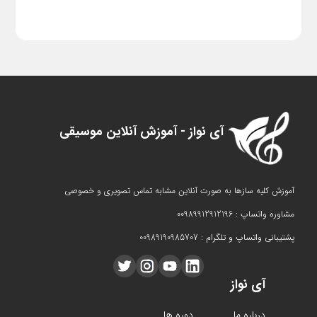
آی نواز - آموزش آنلاین موسیقی
آموزش کلیه سازها به صورت آنلاین مشابه تماس تصویری و خصوصی
مشاوره واتساپ : 00989912912196
پشتیبانی واتساپ و تلگرام : 00989190985707
آی نواز
درباره ما
دوره ها