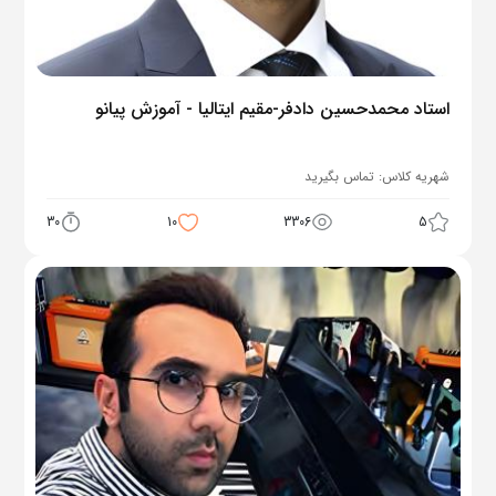
استاد محمدحسین دادفر-مقیم ایتالیا - آموزش پیانو
شهریه کلاس:
تماس بگیرید
30
10
3306
5