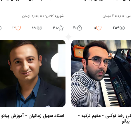
اس:
2,000,000
تومان
شهریه کلاس:
2,000,000
تومان
12
660
4.8
30
11
2069
لی رضا توکلی - مقیم ترکیه -
استاد سهیل زمانیان - آموزش پیانو
یانو