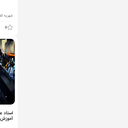
شهریه کل
5
استاد ع
آموزش پ