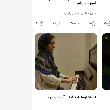
آموزش پیانو
شهریه کلاس:
تماس بگیرید
30
10
3308
5
30
استاد ارشامه تافته - آموزش پیانو