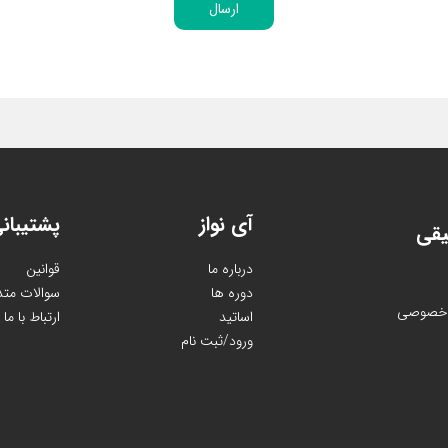
ارسال
آی نواز
پشتیبان
یقی
درباره ما
قوانین
دوره ها
سوالات متد
و خصوصی
اساتید
ارتباط با ما
ورود/ثبت نام