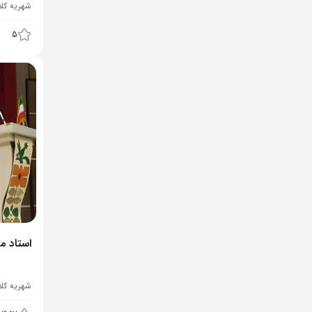
شهریه کل
5
استاد م
شهریه کل