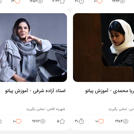
13
1456
3.32
30
10
9793
ریا محمدی - آموزش پیانو
استاد آزاده شرفی - آموزش پیانو
اس:
تماس بگیرید
شهریه کلاس:
تماس بگیرید
10
9772
5
30
10
2984