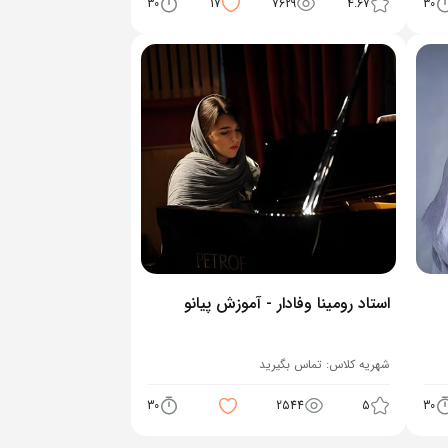
30
17
7629
4.67
30
استاد رومینا وفادار - آموزش پیانو
شهریه کلاس:
تماس بگیرید
30
2544
5
30