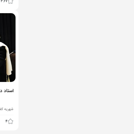
3.67
استاد د
شهریه کل
4