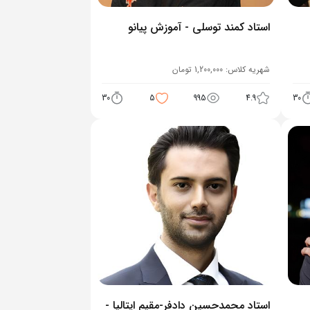
استاد کمند توسلی - آموزش پیانو
شهریه کلاس:
1,200,000
تومان
30
5
995
4.9
30
استاد محمدحسین دادفر-مقیم ایتالیا -