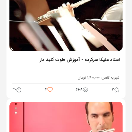
استاد ملیکا سرکرده - آموزش فلوت کلید دار
شهریه کلاس:
1,400,000
تومان
30
4
6108
3