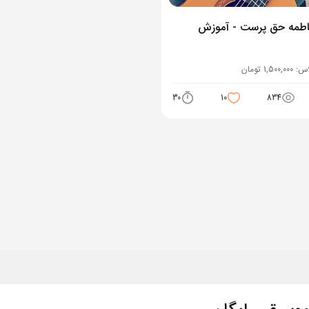
فاطمه حق پرست - آموزش
اس:
1,500,000
تومان
30
10
834