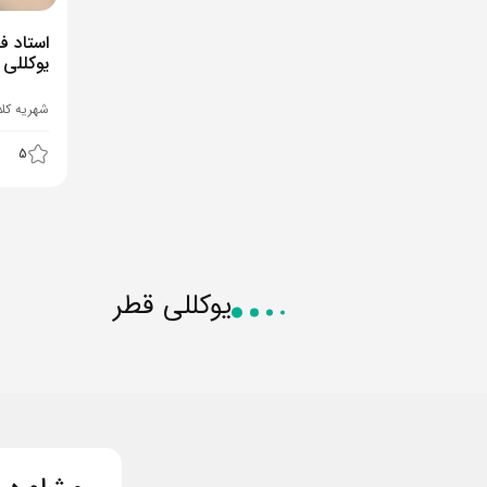
استاد 
یوکللی
شهریه کل
5
یوکللی قطر