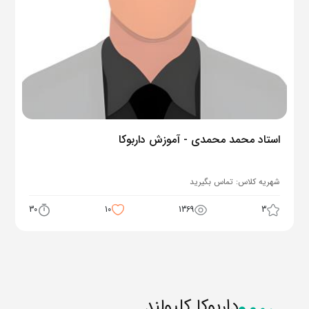
استاد محمد محمدی - آموزش داربوکا
شهریه کلاس:
تماس بگیرید
30
10
1369
3
داربوکا کلیولند