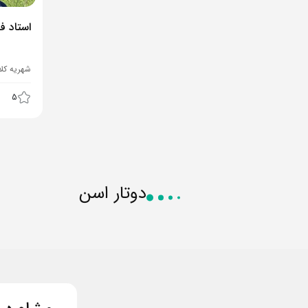
استاد ف
شهریه کل
5
دوتار اسن