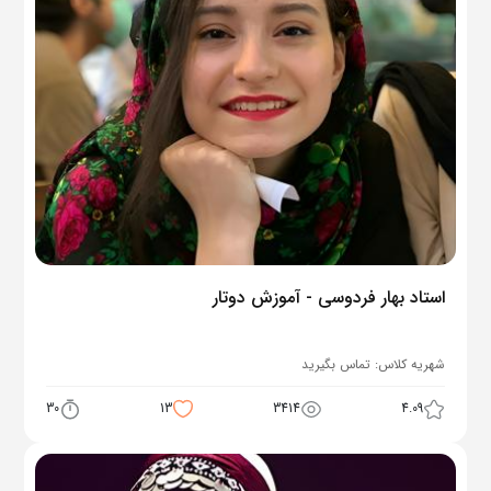
استاد بهار فردوسی - آموزش دوتار
شهریه کلاس:
تماس بگیرید
30
13
3414
4.09