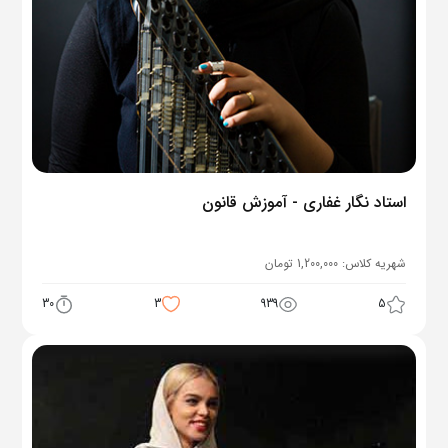
استاد نگار غفاری - آموزش قانون
شهریه کلاس:
1,200,000
تومان
30
3
939
5