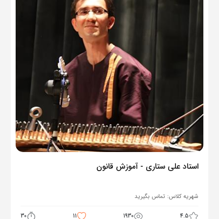
استاد علی ستاری - آموزش قانون
شهریه کلاس:
تماس بگیرید
30
11
1930
4.5