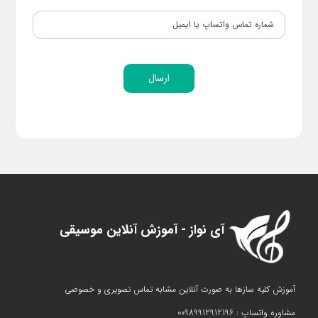
ارسال
آی نواز - آموزش آنلاین موسیقی
آموزش کلیه سازها به صورت آنلاین مشابه تماس تصویری و خصوصی
مشاوره واتساپ : 00989912912196