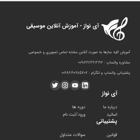
آی نواز - آموزش آنلاین موسیقی
آموزش کلیه سازها به صورت آنلاین مشابه تماس تصویری و خصوصی
مشاوره واتساپ : 00989912912196
پشتیبانی واتساپ و تلگرام : 00989190985707
آی نواز
درباره ما
دوره ها
اساتید
ورود/ثبت نام
پشتیبانی
قوانین
سوالات متداول