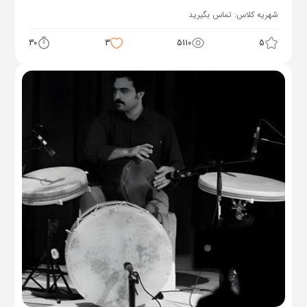
شهریه کلاس:
تماس بگیرید
30
3
5110
5