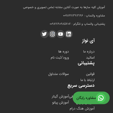
آموزش کلیه سازها به صورت آنلاین مشابه تماس تصویری و خصوصی
مشاوره واتساپ : 00989912912196
پشتیبانی واتساپ و تلگرام : 00989190985707
آی نواز
درباره ما
دوره ها
اساتید
ورود/ثبت نام
پشتیبانی
قوانین
سوالات متداول
ارتباط با ما
دسترسی سریع
دوره های موسیقی
آموزش گیتار
مشاوره رایگان
آموزش ویولن
آموزش پیانو
آموزش هنگ درام