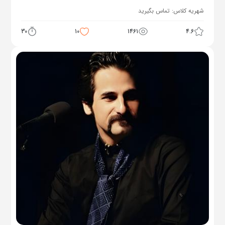
شهریه کلاس:
تماس بگیرید
30
10
1461
4.6