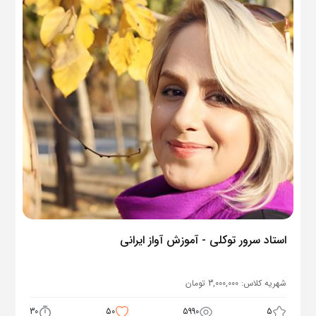
استاد سرور توکلی - آموزش آواز ایرانی
شهریه کلاس:
3,000,000
تومان
30
50
5990
5