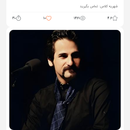
شهریه کلاس:
تماس بگیرید
30
10
1461
4.6