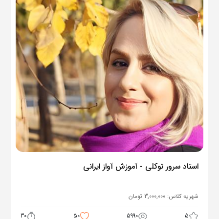
استاد سرور توکلی - آموزش آواز ایرانی
شهریه کلاس:
3,000,000
تومان
30
50
5990
5