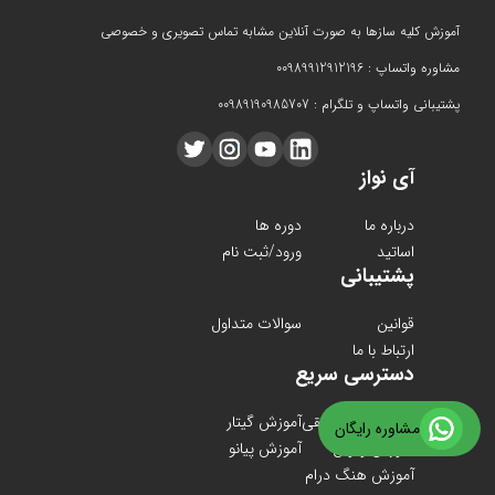
آموزش کلیه سازها به صورت آنلاین مشابه تماس تصویری و خصوصی
مشاوره واتساپ : 00989912912196
پشتیبانی واتساپ و تلگرام : 00989190985707
آی نواز
درباره ما
دوره ها
اساتید
ورود/ثبت نام
پشتیبانی
قوانین
سوالات متداول
ارتباط با ما
دسترسی سریع
دوره های موسیقی
آموزش گیتار
مشاوره رایگان
آموزش ویولن
آموزش پیانو
آموزش هنگ درام