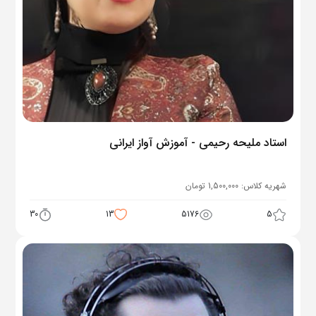
استاد ملیحه رحیمی - آموزش آواز ایرانی
شهریه کلاس:
1,500,000
تومان
30
13
5176
5