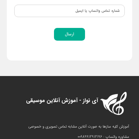
ارسال
آی نواز - آموزش آنلاین موسیقی
آموزش کلیه سازها به صورت آنلاین مشابه تماس تصویری و خصوصی
مشاوره واتساپ : 00989912912196