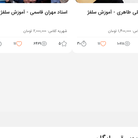
لی طاهری - آموزش سلفژ
استاد مهران قاسمی - آموزش سلفژ
اس:
1,400,000
تومان
شهریه کلاس:
2,000,000
تومان
11
6469
5
30
11
1078