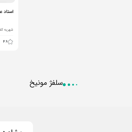
استاد ع
شهریه کل
4.9
سلفژ مونیخ