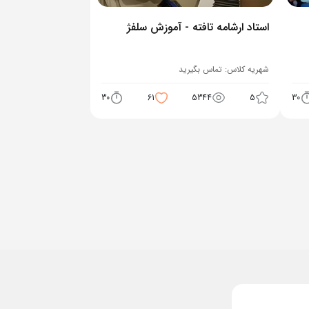
استاد ارشامه تافته - آموزش سلفژ
شهریه کلاس:
تماس بگیرید
30
61
5344
5
30