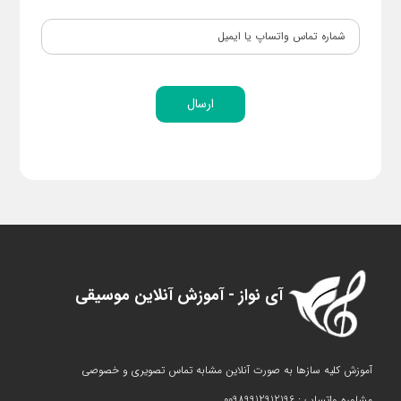
ارسال
آی نواز - آموزش آنلاین موسیقی
آموزش کلیه سازها به صورت آنلاین مشابه تماس تصویری و خصوصی
مشاوره واتساپ : 00989912912196