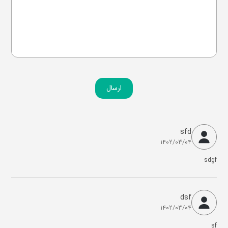
ارسال
sfd
1402/03/04
sdgf
dsf
1402/03/04
sf