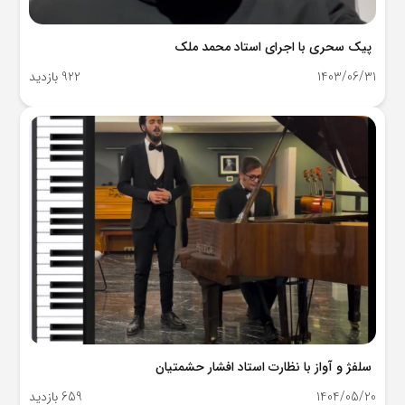
پیک سحری با اجرای استاد محمد ملک
1403/06/31
922 بازدید
سلفژ و آواز با نظارت استاد افشار حشمتیان
1404/05/20
659 بازدید