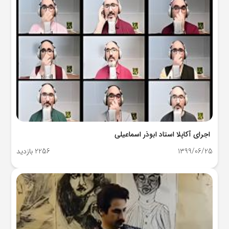
اجرای آکاپلا استاد ابوذر اسماعیلی
1399/06/25
2256 بازدید