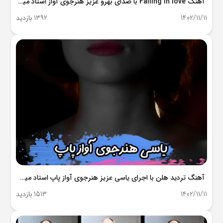
آهنگ Falling in love با صدای بهرو عزیز هنرجوی آواز استاد میلاد جعفرنژاد
1402/11/11
1392 بازدید
آهنگ تردید هلن با اجرای یاسی عزیز هنرجوی آواز پاپ استاد میلاد جعفرنژاد
1402/11/11
1513 بازدید