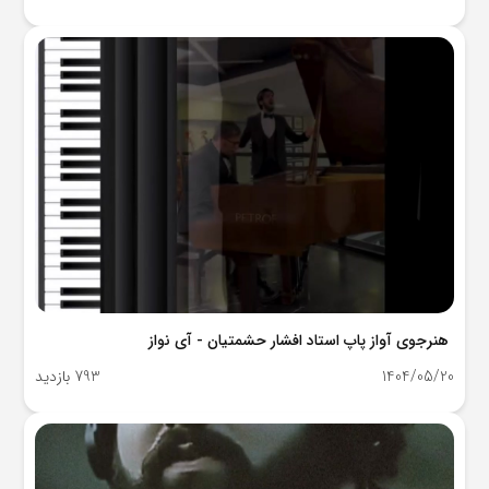
هنرجوی آواز پاپ استاد افشار حشمتیان - آی نواز
1404/05/20
793 بازدید