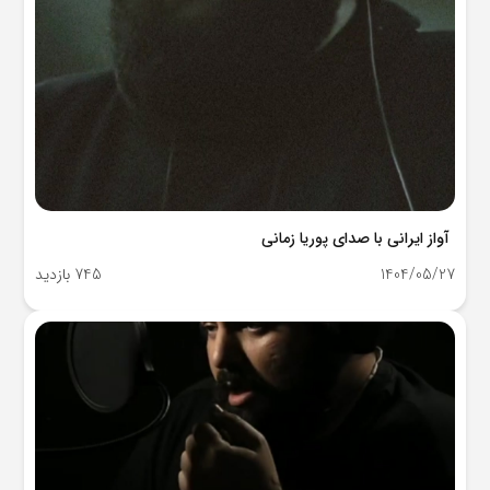
آواز ایرانی با صدای پوریا زمانی
1404/05/27
745 بازدید