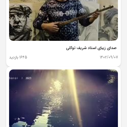
صدای زیبای استاد شریف توکلی
1402/09/07
1645 بازدید