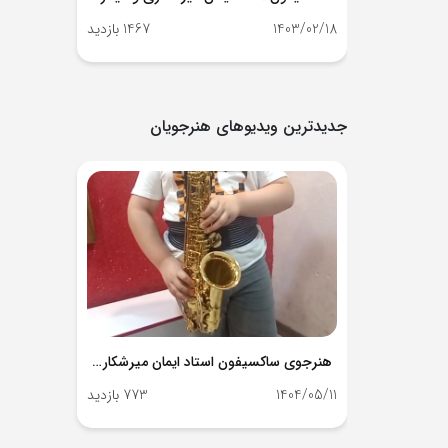
1403/02/18
1467 بازدید
جدیدترین ویدیوهای هنرجویان
هنرجوی ساکسیفون استاد ایمان میرشکاری - آی نواز
1404/05/11
773 بازدید