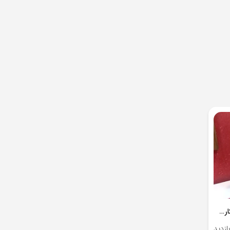
هنرجوی ساکسیفون استاد ایمان میرشکاری - آی نواز