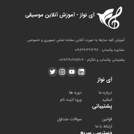
آی نواز - آموزش آنلاین موسیقی
آموزش کلیه سازها به صورت آنلاین مشابه تماس تصویری و خصوصی
مشاوره واتساپ : 00989912912196
پشتیبانی واتساپ و تلگرام : 00989190985707
آی نواز
درباره ما
دوره ها
اساتید
ورود/ثبت نام
پشتیبانی
قوانین
سوالات متداول
ارتباط با ما
دسترسی سریع