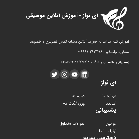
آی نواز - آموزش آنلاین موسیقی
آموزش کلیه سازها به صورت آنلاین مشابه تماس تصویری و خصوصی
مشاوره واتساپ : 00989912912196
پشتیبانی واتساپ و تلگرام : 00989190985707
آی نواز
درباره ما
دوره ها
اساتید
ورود/ثبت نام
پشتیبانی
قوانین
سوالات متداول
ارتباط با ما
دسترسی سریع