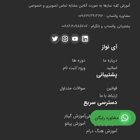
آموزش کلیه سازها به صورت آنلاین مشابه تماس تصویری و خصوصی
مشاوره واتساپ : 00989912912196
پشتیبانی واتساپ و تلگرام : 00989190985707
آی نواز
درباره ما
دوره ها
اساتید
ورود/ثبت نام
پشتیبانی
قوانین
سوالات متداول
ارتباط با ما
دسترسی سریع
دوره های موسیقی
آموزش گیتار
مشاوره رایگان
آموزش ویولن
آموزش پیانو
آموزش هنگ درام