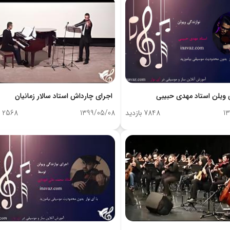
 ویلن استاد مهدی حبیبی
اجرای چارداش استاد سالار زمانیان
13
7848 بازدید
1399/05/08
2568 بازدید