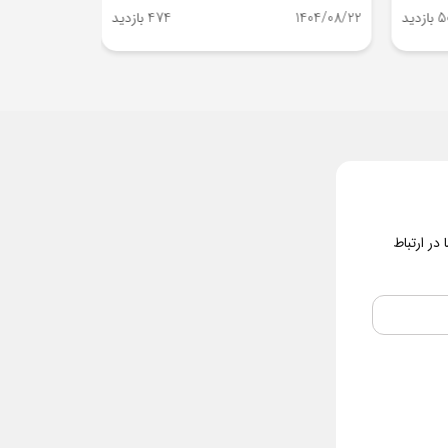
زدید
1404/08/22
474 بازدید
1404/08/22
در ارتباط