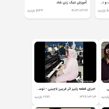
آهنگ ezel با ویولن بهمراه بک ترک و نت - توسط استاد سام کریمی
آموزش تنبک زدن شاد
یه چیزی میش
دید
1403/03/26
5143 بازدید
1402/08/21
ی
اجرای قطعه پاییز اثر فریبرز لاچینی - توسط استاد ملیحه مازندرانی
1399/03/03
2771 بازدید