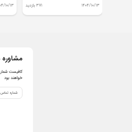
354 بازدید
1404/10/13
371 بازدید
04/10/13
مشاوره م
کافیست شماره و
خواهند بود