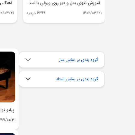
بی
آموزش نتهای بمل و دیز روی ویولن با استاد سام کریمی
7848 بازدید
1402/03/21
6299 بازدید
02/03/21
گروه بندی بر اساس ساز
گروه بندی بر اساس استاد
پیانو نو
399/01/31