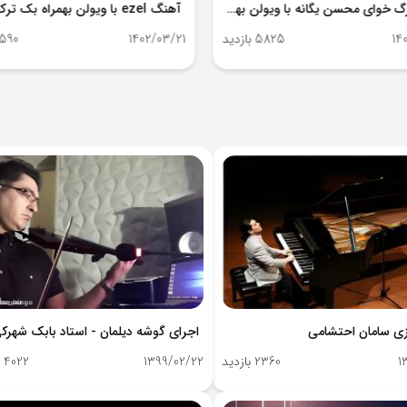
آهنگ رگ خوای محسن یگانه با ویولن بهمراه بک ترک گیتار با اجرای سام کریمی
14
5825 بازدید
1402/03/21
5590 باز
ازی سامان احتشامی
اجرای گوشه دیلمان - استاد بابک شهرک
1
2360 بازدید
1399/02/22
4022 بازدید